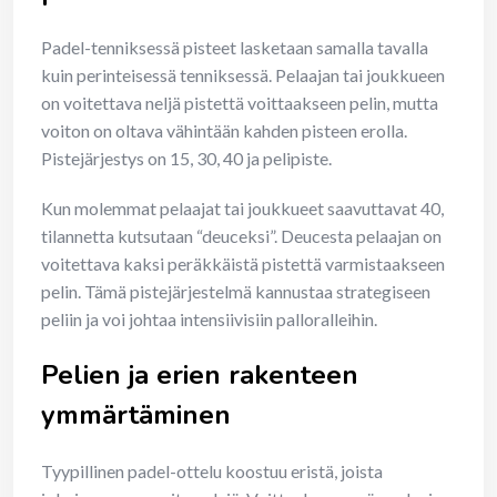
Padel-tenniksessä pisteet lasketaan samalla tavalla
kuin perinteisessä tenniksessä. Pelaajan tai joukkueen
on voitettava neljä pistettä voittaakseen pelin, mutta
voiton on oltava vähintään kahden pisteen erolla.
Pistejärjestys on 15, 30, 40 ja pelipiste.
Kun molemmat pelaajat tai joukkueet saavuttavat 40,
tilannetta kutsutaan “deuceksi”. Deucesta pelaajan on
voitettava kaksi peräkkäistä pistettä varmistaakseen
pelin. Tämä pistejärjestelmä kannustaa strategiseen
peliin ja voi johtaa intensiivisiin palloralleihin.
Pelien ja erien rakenteen
ymmärtäminen
Tyypillinen padel-ottelu koostuu eristä, joista