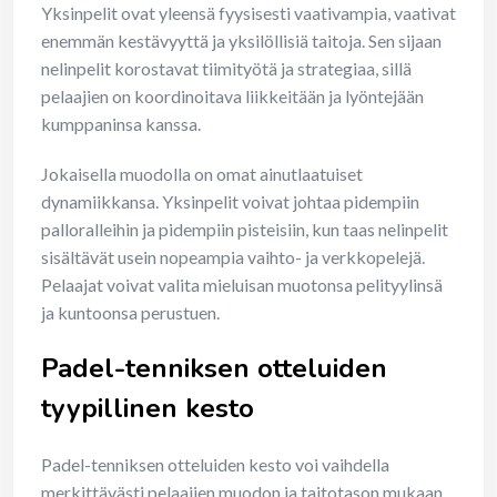
Yksinpelit ovat yleensä fyysisesti vaativampia, vaativat
enemmän kestävyyttä ja yksilöllisiä taitoja. Sen sijaan
nelinpelit korostavat tiimityötä ja strategiaa, sillä
pelaajien on koordinoitava liikkeitään ja lyöntejään
kumppaninsa kanssa.
Jokaisella muodolla on omat ainutlaatuiset
dynamiikkansa. Yksinpelit voivat johtaa pidempiin
palloralleihin ja pidempiin pisteisiin, kun taas nelinpelit
sisältävät usein nopeampia vaihto- ja verkkopelejä.
Pelaajat voivat valita mieluisan muotonsa pelityylinsä
ja kuntoonsa perustuen.
Padel-tenniksen otteluiden
tyypillinen kesto
Padel-tenniksen otteluiden kesto voi vaihdella
merkittävästi pelaajien muodon ja taitotason mukaan.