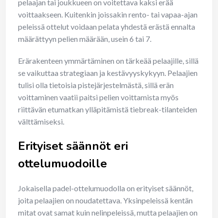
pelaajan tai joukkueen on voitettava kaksi erää
voittaakseen. Kuitenkin joissakin rento- tai vapaa-ajan
peleissä ottelut voidaan pelata yhdestä erästä ennalta
määrättyyn pelien määrään, usein 6 tai 7.
Erärakenteen ymmärtäminen on tärkeää pelaajille, sillä
se vaikuttaa strategiaan ja kestävyyskykyyn. Pelaajien
tulisi olla tietoisia pistejärjestelmästä, sillä erän
voittaminen vaatii paitsi pelien voittamista myös
riittävän etumatkan ylläpitämistä tiebreak-tilanteiden
välttämiseksi.
Erityiset säännöt eri
ottelumuodoille
Jokaisella padel-ottelumuodolla on erityiset säännöt,
joita pelaajien on noudatettava. Yksinpeleissä kentän
mitat ovat samat kuin nelinpeleissä, mutta pelaajien on