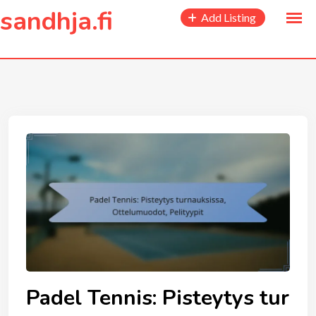
to
sandhja.fi
Add Listing
content
Padel Tennis: Pisteytys tur