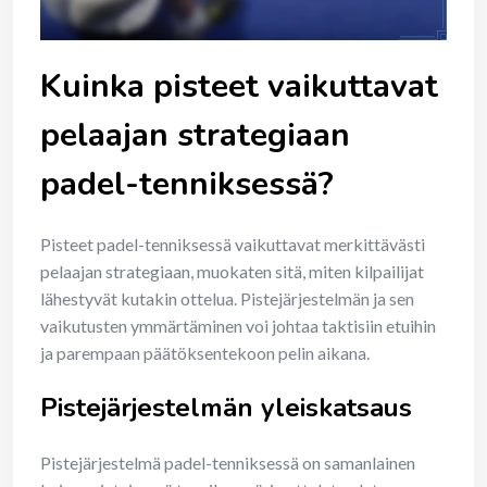
Kuinka pisteet vaikuttavat
pelaajan strategiaan
padel-tenniksessä?
Pisteet padel-tenniksessä vaikuttavat merkittävästi
pelaajan strategiaan, muokaten sitä, miten kilpailijat
lähestyvät kutakin ottelua. Pistejärjestelmän ja sen
vaikutusten ymmärtäminen voi johtaa taktisiin etuihin
ja parempaan päätöksentekoon pelin aikana.
Pistejärjestelmän yleiskatsaus
Pistejärjestelmä padel-tenniksessä on samanlainen