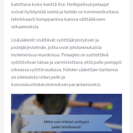
katettava koko kenttä itse. Nelinpelissä pelaajat
voivat hyödyntää seiniä ja heidän on kommunikoitava
tehokkaasti kumppaninsa kanssa välttääkseen
sekaannuksia.
Lisäsäännöt sisältävät syöttöjärjestyksen ja
pistejärjestelmän, jotka ovat johdonmukaisia
molemmissa muodoissa. Pelaajien on syötettävä
syöttöviivan takaa ja varmistettava, että pallo pomppii
oikeassa syöttöruudussa. Näiden sääntöjen tuntemus
on olennaista reilun pelin ja
kokonaisottelukokemuksen parantamiseksi.