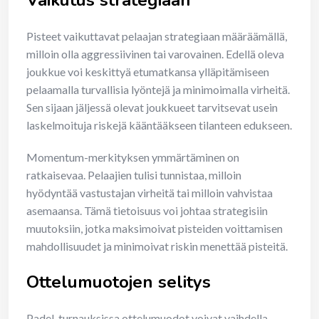
Pisteet vaikuttavat pelaajan strategiaan määräämällä,
milloin olla aggressiivinen tai varovainen. Edellä oleva
joukkue voi keskittyä etumatkansa ylläpitämiseen
pelaamalla turvallisia lyöntejä ja minimoimalla virheitä.
Sen sijaan jäljessä olevat joukkueet tarvitsevat usein
laskelmoituja riskejä kääntääkseen tilanteen edukseen.
Momentum-merkityksen ymmärtäminen on
ratkaisevaa. Pelaajien tulisi tunnistaa, milloin
hyödyntää vastustajan virheitä tai milloin vahvistaa
asemaansa. Tämä tietoisuus voi johtaa strategisiin
muutoksiin, jotka maksimoivat pisteiden voittamisen
mahdollisuudet ja minimoivat riskin menettää pisteitä.
Ottelumuotojen selitys
Padel-turnauksissa ottelumuodot voivat vaihdella,