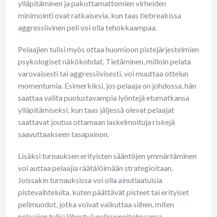
ylläpitäminen ja pakottamattomien virheiden
minimointi ovat ratkaisevia, kun taas tiebreakissa
aggressiivinen peli voi olla tehokkaampaa.
Pelaajien tulisi myös ottaa huomioon pistejärjestelmien
psykologiset näkökohdat. Tietäminen, milloin pelata
varovaisesti tai aggressiivisesti, voi muuttaa ottelun
momentumia. Esimerkiksi, jos pelaaja on johdossa, hän
saattaa valita puolustavampia lyöntejä etumatkansa
ylläpitämiseksi, kun taas jäljessä olevat pelaajat
saattavat joutua ottamaan laskelmoituja riskejä
saavuttaakseen tasapainon.
Lisäksi turnauksen erityisten sääntöjen ymmärtäminen
voi auttaa pelaajia räätälöimään strategioitaan.
Joissakin turnauksissa voi olla ainutlaatuisia
pistevaihteluita, kuten päättävät pisteet tai erityiset
pelimuodot, jotka voivat vaikuttaa siihen, miten
pelaajien tulisi lähestyä pelisuunnitelmaansa.