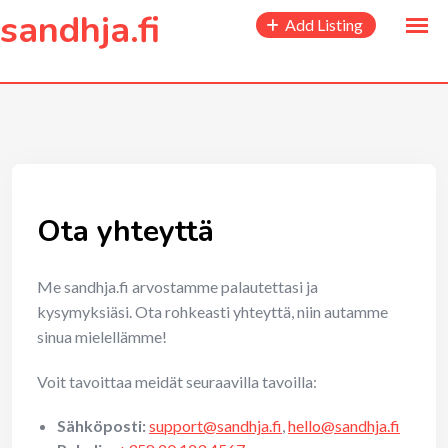
to
sandhja.fi
Add Listing
content
Ota yhteyttä
Me sandhja.fi arvostamme palautettasi ja
kysymyksiäsi. Ota rohkeasti yhteyttä, niin autamme
sinua mielellämme!
Voit tavoittaa meidät seuraavilla tavoilla:
Sähköposti:
support@sandhja.fi
,
hello@sandhja.fi