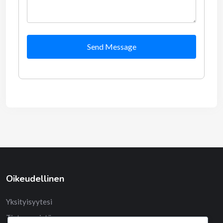
Send Message
Oikeudellinen
Yksityisyytesi
Tietoa meistä